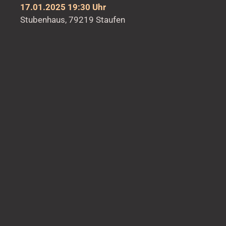
17.01.2025 19:30 Uhr
Stubenhaus, 79219 Staufen
Vorverkaufsstelle: Touristik Information Staufen,
Hauptstr. 53
Tickets
hier
18.01.2025 20:30 Uhr
Schlosskeller, 79312 Emmendingen
Kartenvorverkauf: Der Kristall, Lammstr. 13 ,
79312 Emmendingen
Mehr Infos:
schlosskeller-emmendingen.de
Tickets: https://event19773.cortex-tickets.de/
Abendkasse ab 19:30 Uhr
22.03.2025 18 Uhr
Kulturspeicher im Klavierhaus Hermann,
78647 Trossingen
Tickets hier klicken!