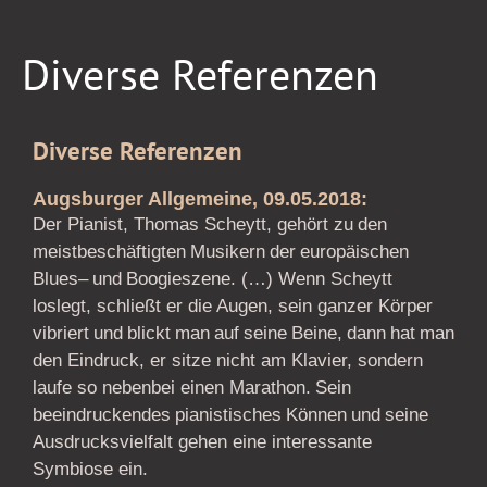
Diverse
Diverse Referenzen
Referenzen
Diverse Referenzen
Augsburger Allgemeine, 09.05.2018:
Der Pianist, Thomas Scheytt, gehört
zu
den
meistbeschäftigten
Musikern
der
europäischen
Blues
–
und
Boogieszene. (…) Wenn Scheytt
loslegt, schließt er die Augen, sein ganzer
Körper
vibriert
und
blickt
man
auf
seine
Beine,
dann
hat
man
den
Eindruck, er sitze nicht am Klavier, sondern
laufe so nebenbei einen
Marathon.
Sein
beeindruckendes
pianistisches
Können
und
seine
Ausdrucksvielfa
lt gehen eine interessante
Symbiose ein.