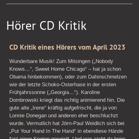
Hörer
Hörer CD Kritik
CD
Kritik
CD Kritik eines Hörers vom April 2023
Wunderbare Musik! Zum Mitsingen („Nobody
Knows…“, Sweet Home Chicago“ – hat ja schon
Obama hinbekommen), oder zum Dahinschmelzen
wie der letzte Schoko-Osterhase in der ersten
Frühjahrssonne („Georgia…“). Karoline
Dombrowski kriegt das richtig animierend hin. Die
gute alte „Irene“ kräftig aufgefrischt, die ja von
Lonnie Donegan und anderen eher beschluchzt
wurde. Vermutlich hat Jörn-Paul Weidlich sich bei
„Put Your Hand In The Hand“ in ebendiese Hände
fast einen Knoten gespielt. Und was steht da beim