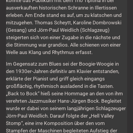
konnte das Publikum mit dem Trio Tipitina in der
ausverkauften historischen Schranne in Illertissen
erleben. Am Ende stand es auf, um zu klatschen und
mitzugehen. Thomas Scheytt, Karoline Dombrowski
(Gesang) und Jörn-Paul Weidlich (Schlagzeug)
steigerten sich von einer Zugabe in die nächste und
die Stimmung war grandios. Alle schienen von einer
Welle aus Klang und Rhythmus erfasst.
Im Gegensatz zum Blues sei der Boogie-Woogie in
den 1930er-Jahren definitiv am Klavier entstanden,
erklärte der Pianist und griff gleich eingangs
großflächig, rhythmisch ausladend in die Tasten.
„Back to Bock“ hieß seine Hommage an den von ihm
verehrten Jazzmusiker Hans-Jürgen Bock. Begleitet
wurde er dabei von seinem langjährigen Schlagzeuger
Jörn-Paul Weidlich. Darauf folgte der „Hell Valley
Stomp“, eine irre Komposition über den vom
Stampfen der Maschinen begleiteten Aufstieg der